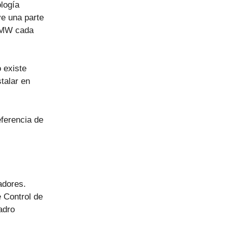
ología
ye una parte
1 MW cada
 existe
talar en
eferencia de
adores.
 Control de
adro