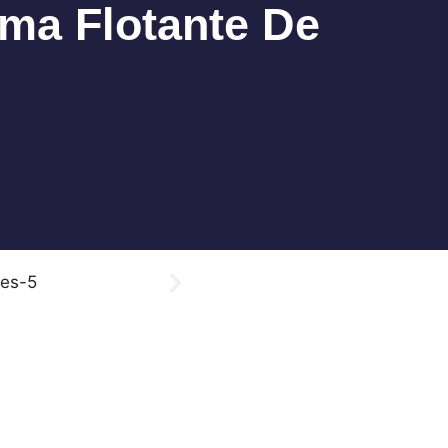
a Flotante De
idad
Contacto