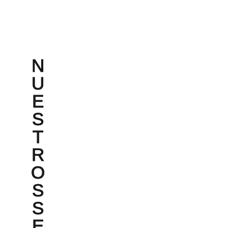
N
U
E
S
T
R
O
S
S
E