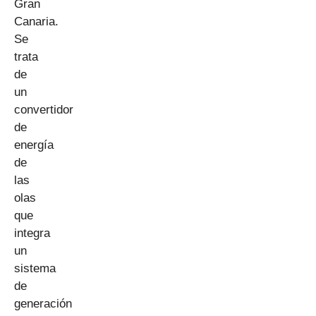
Gran
Canaria.
Se
trata
de
un
convertidor
de
energía
de
las
olas
que
integra
un
sistema
de
generación