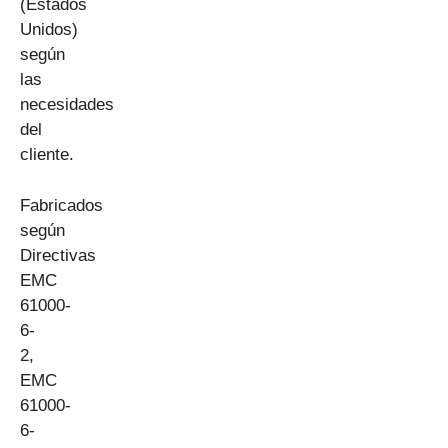
(Estados
Unidos)
según
las
necesidades
del
cliente.
Fabricados
según
Directivas
EMC
61000-
6-
2,
EMC
61000-
6-